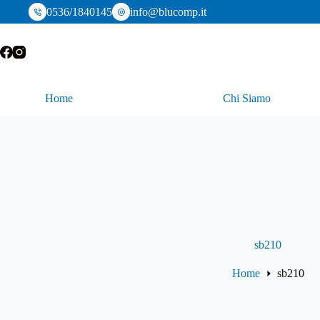
Salta
0536/1840145
info@blucomp.it
al
contenuto
Home
Chi Siamo
sb210
Home
sb210