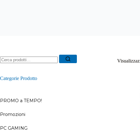
Ricerca
Visualizzazi
per:
Categorie Prodotto
PROMO a TEMPO!
Promozioni
–
PC GAMING