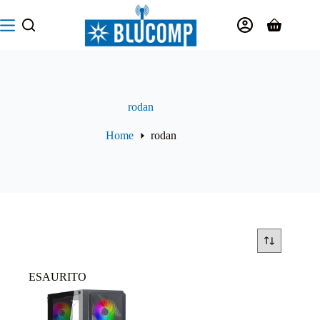
Salta
al
Carrello
contenuto
rodan
Home
rodan
ESAURITO