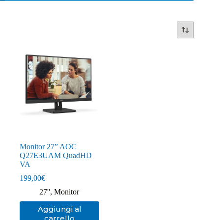
Monitor 27” AOC
Q27E3UAM QuadHD
VA
199,00
€
27''
,
Monitor
Aggiungi al
carrello