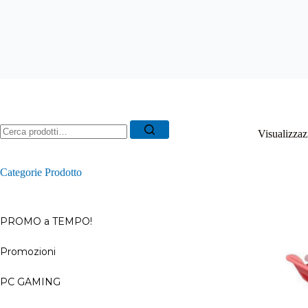
Ricerca
Visualizzazi
per:
Categorie Prodotto
PROMO a TEMPO!
Promozioni
–
PC GAMING