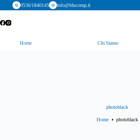
Salta
0536/1840145
info@blucomp.it
al
contenuto
Home
Chi Siamo
photoblack
Home
photoblack