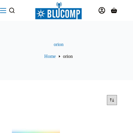
Salta
al
Carrello
contenuto
orion
Home
orion