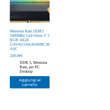
Memoria Ram DDR5
5600Mhz Geil Orion V 5
RGB 16GB
GAVSG516GB5600C38
ASC
249,00
€
DDR 5
,
Memoria
Ram
,
per PC
Desktop
Aggiungi al
carrello