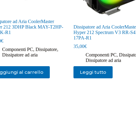
patore ad Aria CoolerMaster
r 212 3DHP Black MAY-T2HP-
Dissipatore ad Aria CoolerMaste
PK-R1
Hyper 212 Spectrum V3 RR-S
17PA-R1
0
€
35,00
€
Componenti PC
,
Dissipatore
,
Dissipatore ad aria
Componenti PC
,
Dissipat
Dissipatore ad aria
ggiungi al carrello
Leggi tutto