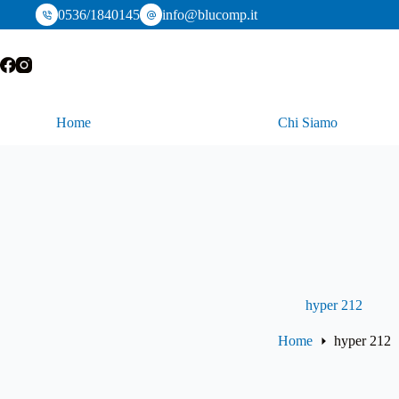
Salta
0536/1840145
info@blucomp.it
al
contenuto
Home
Chi Siamo
hyper 212
Home
hyper 212