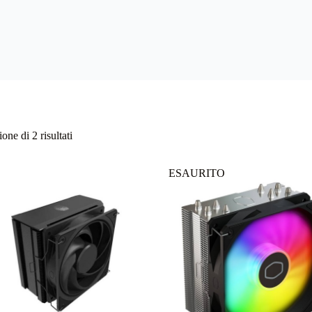
Ordina
one di 2 risultati
in
base
al
ESAURITO
più
recente