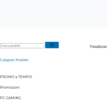
Ricerca
Visualizzazi
per:
Categorie Prodotto
PROMO a TEMPO!
Promozioni
–
PC GAMING