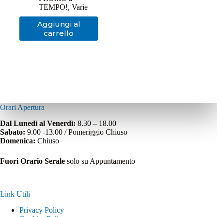
era:
è:
TEMPO!
,
Varie
139,00€.
67,45€.
Aggiungi al
carrello
Orari Apertura
Dal Lunedì al Venerdì:
8.30 – 18.00
Sabato:
9.00 -13.00 / Pomeriggio Chiuso
Domenica:
Chiuso
Fuori Orario Serale
solo su Appuntamento
Link Utili
Privacy Policy