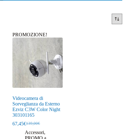
PROMOZIONE!
Videocamera di
Sorveglianza da Esterno
Ezviz C3W Color Night
303101165
67,45
€
139,00
€
Il
Il
prezzo
prezzo
Accessori
,
originale
attuale
PROMO a