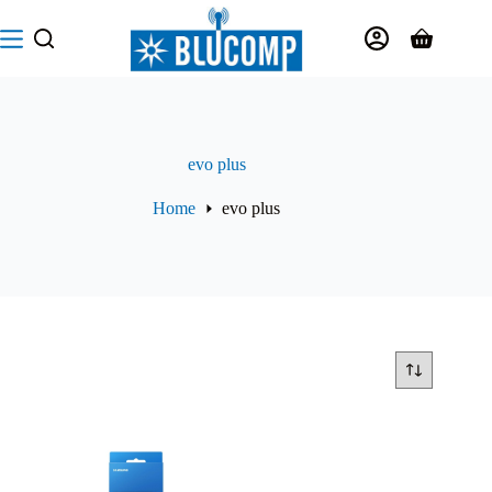
Salta
al
Carrello
contenuto
evo plus
Home
evo plus