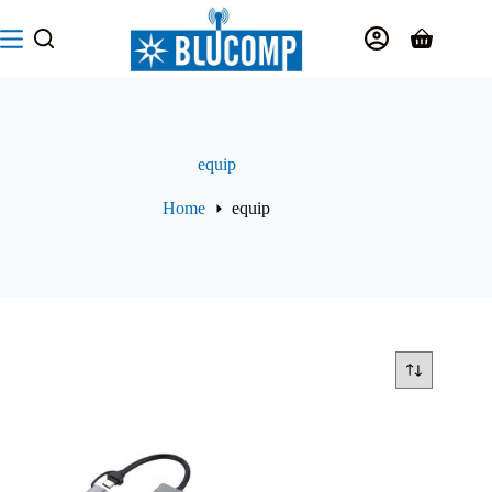
Salta
al
Carrello
contenuto
equip
Home
equip