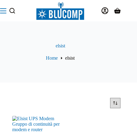
Salta
al
Carrello
contenuto
elsist
Home
elsist