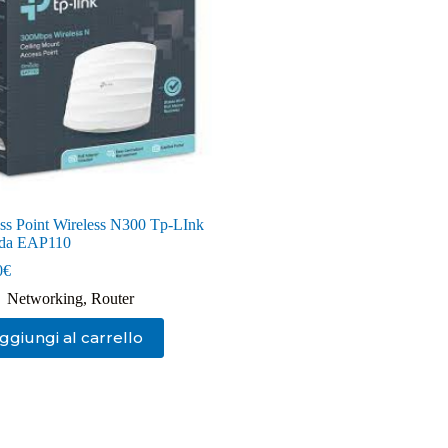
ss Point Wireless N300 Tp-LInk
da EAP110
0
€
Networking
,
Router
ggiungi al carrello