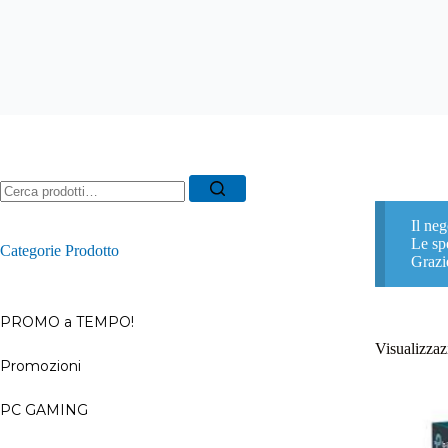
Ricerca
per:
Il neg
Le spe
Categorie Prodotto
Grazi
PROMO a TEMPO!
Visualizzazi
Promozioni
–
PC GAMING