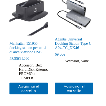
Atlantis Universal
Manhattan 151955
Docking Station Type-C
docking station per unità
A04-TC_DK46
di archiviazione USB
69,00
€
28,55
€
35,00
€
Il
Il
Accessori
,
Varie
prezzo
prezzo
Accessori
,
Box
originale
attuale
Hard Disk Esterno
,
era:
è:
PROMO a
35,00€.
28,55€.
TEMPO!
Aggiungi al
Aggiungi al
carrello
carrello