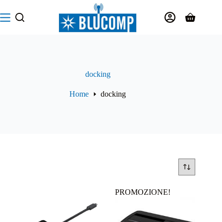
Salta
al
Carrello
contenuto
docking
Home
docking
PROMOZIONE!