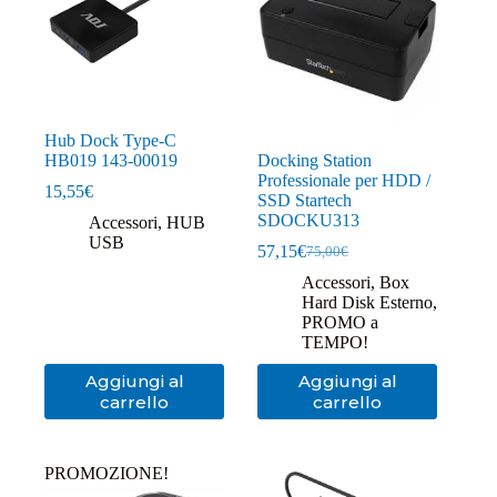
Hub Dock Type-C
HB019 143-00019
Docking Station
Professionale per HDD /
15,55
€
SSD Startech
SDOCKU313
Accessori
,
HUB
USB
57,15
€
75,00
€
Il
Il
prezzo
prezzo
Accessori
,
Box
originale
attuale
Hard Disk Esterno
,
era:
è:
PROMO a
75,00€.
57,15€.
TEMPO!
Aggiungi al
Aggiungi al
carrello
carrello
PROMOZIONE!