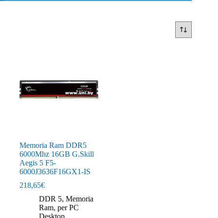
Memoria Ram DDR5
6000Mhz 16GB G.Skill
Aegis 5 F5-
6000J3636F16GX1-IS
218,65
€
DDR 5
,
Memoria
Ram
,
per PC
Desktop