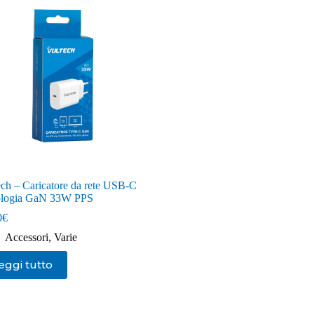
ech – Caricatore da rete USB-C
ologia GaN 33W PPS
0
€
Accessori
,
Varie
eggi tutto