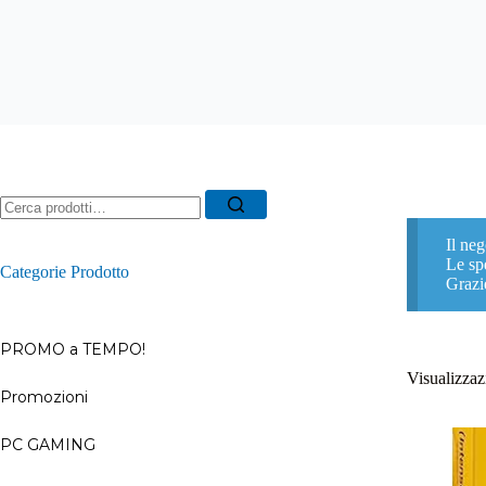
Ricerca
per:
Il neg
Le spe
Categorie Prodotto
Grazi
PROMO a TEMPO!
Visualizzazi
Promozioni
–
PC GAMING