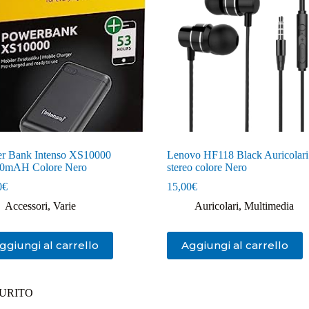
r Bank Intenso XS10000
Lenovo HF118 Black Auricolari
0mAH Colore Nero
stereo colore Nero
0
€
15,00
€
Accessori
,
Varie
Auricolari
,
Multimedia
ggiungi al carrello
Aggiungi al carrello
URITO