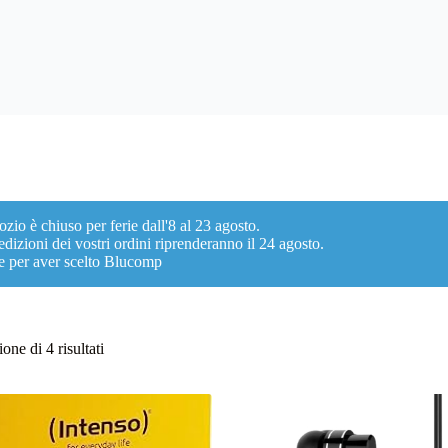
ozio è chiuso per ferie dall'8 al 23 agosto.
dizioni dei vostri ordini riprenderanno il 24 agosto.
e per aver scelto Blucomp
Ordina
one di 4 risultati
in
base
al
più
recente