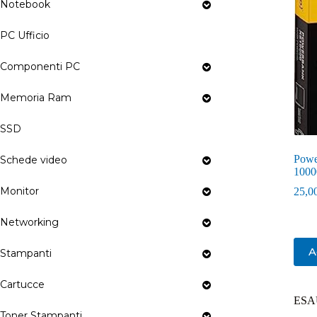
Notebook
PC Ufficio
Componenti PC
Memoria Ram
SSD
Powe
Schede video
1000
Monitor
25,0
Networking
A
Stampanti
Cartucce
ESA
Toner Stampanti