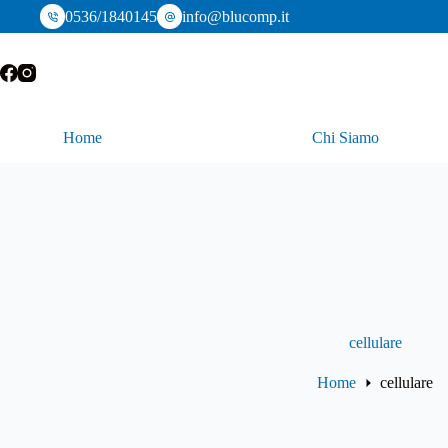
Salta
0536/1840145
info@blucomp.it
al
contenuto
Home
Chi Siamo
cellulare
Home
cellulare