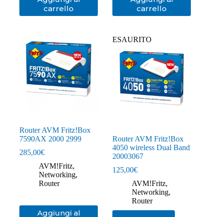
carrello
carrello
ESAURITO
Router AVM Fritz!Box
7590AX 2000 2999
Router AVM Fritz!Box
4050 wireless Dual Band
285,00
€
20003067
AVM!Fritz
,
125,00
€
Networking
,
Router
AVM!Fritz
,
Networking
,
Router
Aggiungi al