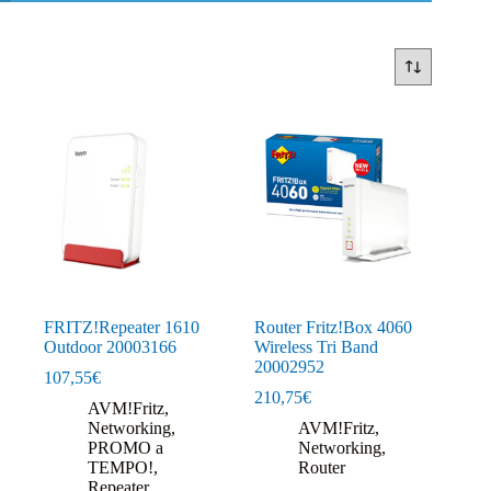
FRITZ!Repeater 1610
Router Fritz!Box 4060
Outdoor 20003166
Wireless Tri Band
20002952
107,55
€
210,75
€
AVM!Fritz
,
Networking
,
AVM!Fritz
,
PROMO a
Networking
,
TEMPO!
,
Router
Repeater