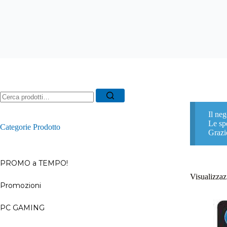
Ricerca
per:
Il neg
Le spe
Categorie Prodotto
Grazi
PROMO a TEMPO!
Visualizzazi
Promozioni
–
PC GAMING