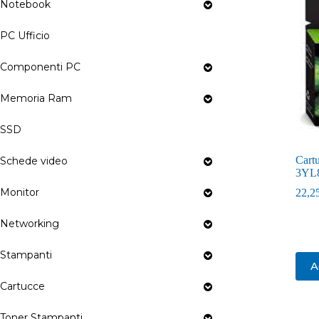
Notebook
PC Ufficio
Componenti PC
Memoria Ram
SSD
Cart
Schede video
3YL
Monitor
22,2
Networking
Stampanti
A
Cartucce
Toner Stampanti