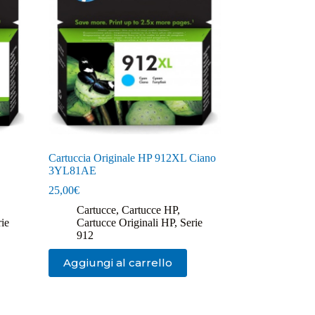
Cartuccia Originale HP 912XL Ciano
3YL81AE
25,00
€
Cartucce
,
Cartucce HP
,
rie
Cartucce Originali HP
,
Serie
912
Aggiungi al carrello