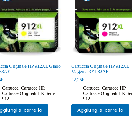
uccia Originale HP 912XL Giallo
Cartuccia Originale HP 912XL
83AE
Magenta 3YL82AE
5
€
22,25
€
Cartucce
,
Cartucce HP
,
Cartucce
,
Cartucce HP
,
Cartucce Originali HP
,
Serie
Cartucce Originali HP
,
Se
912
912
ggiungi al carrello
Aggiungi al carrello