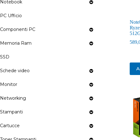
Notebook
PC Ufficio
Note
Ryze
Componenti PC
512G
589,
Memoria Ram
SSD
A
Schede video
Monitor
Networking
Stampanti
Cartucce
Toner Stampanti