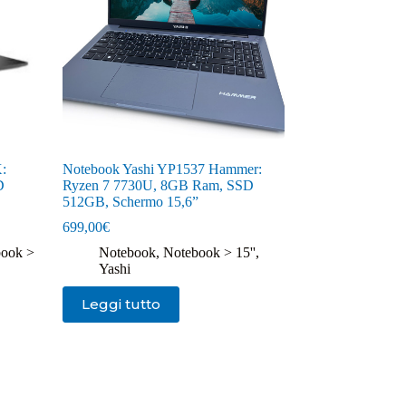
:
Notebook Yashi YP1537 Hammer:
D
Ryzen 7 7730U, 8GB Ram, SSD
512GB, Schermo 15,6”
699,00
€
ook >
Notebook
,
Notebook > 15''
,
Yashi
Leggi tutto