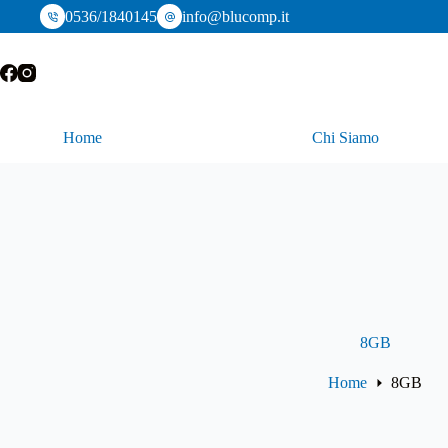
Salta
0536/1840145
info@blucomp.it
al
contenuto
Home
Chi Siamo
8GB
Home
8GB