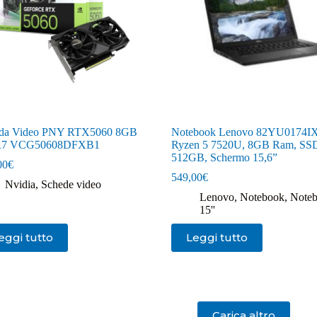
da Video PNY RTX5060 8GB
Notebook Lenovo 82YU0174IX
7 VCG50608DFXB1
Ryzen 5 7520U, 8GB Ram, SS
512GB, Schermo 15,6”
00
€
549,00
€
Nvidia
,
Schede video
Lenovo
,
Notebook
,
Noteb
15''
eggi tutto
Leggi tutto
Carica altro