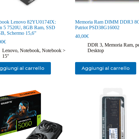
book Lenovo 82YU0174IX:
Memoria Ram DIMM DDR3 8
n 5 7520U, 8GB Ram, SSD
Patriot PSD38G16002
B, Schermo 15,6”
40,00
€
00
€
DDR 3
,
Memoria Ram
,
p
Lenovo
,
Notebook
,
Notebook >
Desktop
15''
ggiungi al carrello
Aggiungi al carrello