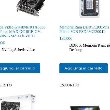
da Video Gigabyte RTX5060
Memoria Ram DDR5 5200Mhz
dforce MAX OC 8GB GV-
Patriot 8GB PSD58G520041
60WF2MAXOC-8GD
135,00
€
00
€
DDR 5
,
Memoria Ram
,
p
Nvidia
,
Schede video
Desktop
ggiungi al carrello
Aggiungi al carrello
URITO
ESAURITO