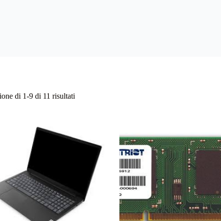
Ordina
one di 1-9 di 11 risultati
in
base
al
più
recente