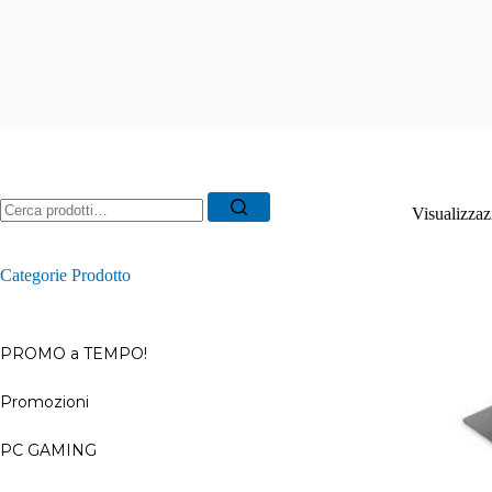
Ricerca
Visualizzazi
per:
Categorie Prodotto
PROMO a TEMPO!
Promozioni
–
PC GAMING