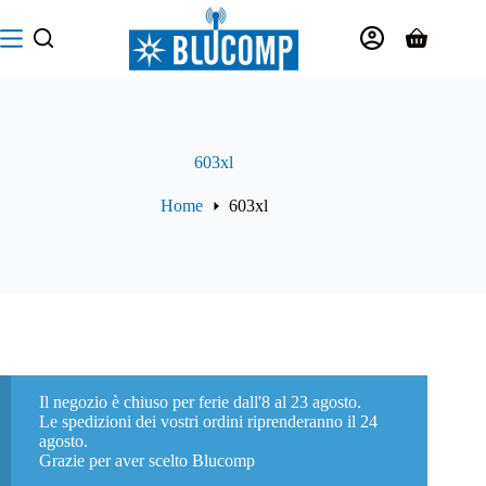
Salta
al
Carrello
contenuto
603xl
Home
603xl
Il negozio è chiuso per ferie dall'8 al 23 agosto.
Le spedizioni dei vostri ordini riprenderanno il 24
agosto.
Grazie per aver scelto Blucomp