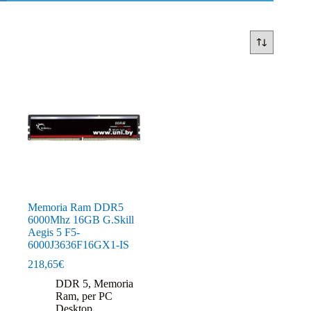
Memoria Ram DDR5
6000Mhz 16GB G.Skill
Aegis 5 F5-
6000J3636F16GX1-IS
218,65
€
DDR 5
,
Memoria
Ram
,
per PC
Desktop