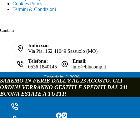
Cookies Policy
Termini & Condizioni
Contatti
Indirizzo:
Via Pia, 162 41049 Sassuolo (MO)
Telefono:
Email:
0536 1840145
info@blucomp.it
Copyright © 2026
SAREMO IN FERIE DALL'8 AL 23 AGOSTO, GLI
Blucomp Snc di Padovani Matteo e c.
ORDINI VERRANNO GESTITI E SPEDITI DAL 24!
P.IVA e C.F. 02241070362
BUONA ESTATE A TUTTI!
Via Pia, 162 - 41049 Sassuolo - Modena