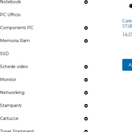
Notebook
PC Ufficio
Cart
571
Componenti PC
14,2
Memoria Ram
SSD
A
Schede video
Monitor
Networking
Stampanti
Cartucce
Toner Stampanti