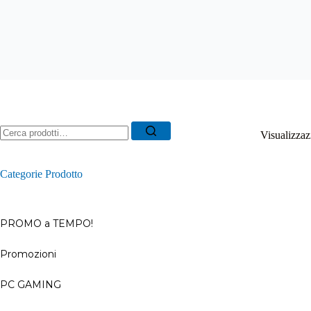
Ricerca
Visualizzazi
per:
Categorie Prodotto
PROMO a TEMPO!
Promozioni
–
PC GAMING