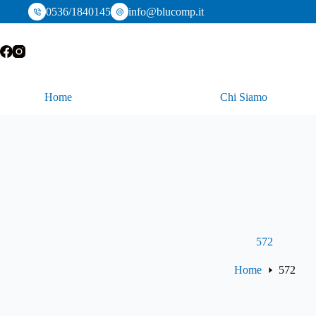
Salta
0536/1840145
info@blucomp.it
al
contenuto
Home
Chi Siamo
572
Home
572