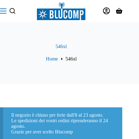
Salta
al
Carrello
contenuto
546xl
Home
546xl
Il negozio è chiuso per ferie dall'8 al 23 agosto.
Le spedizioni dei vostri ordini riprenderanno il 24
agosto.
Grazie per aver scelto Blucomp