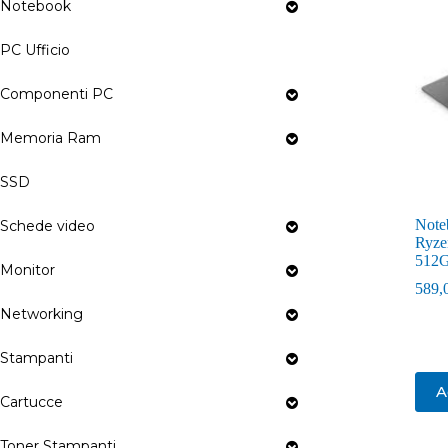
Notebook
PC Ufficio
Componenti PC
Memoria Ram
SSD
Note
Schede video
Ryze
512G
Monitor
589,
Networking
Stampanti
A
Cartucce
Toner Stampanti