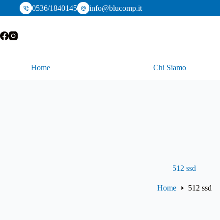
Salta
0536/1840145
info@blucomp.it
al
contenuto
Home
Chi Siamo
512 ssd
Home
512 ssd