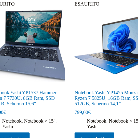
URITO
ESAURITO
book Yashi YP1537 Hammer:
Notebook Yashi YP1455 Monza
n 7 7730U, 8GB Ram, SSD
Ryzen 7 5825U, 16GB Ram, S
B, Schermo 15,6”
512GB, Schermo 14,1”
00
€
799,00
€
Notebook
,
Notebook > 15''
,
Notebook
,
Notebook < 15
Yashi
Yashi