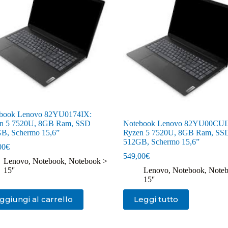
book Lenovo 82YU0174IX:
n 5 7520U, 8GB Ram, SSD
Notebook Lenovo 82YU00CUI
B, Schermo 15,6”
Ryzen 5 7520U, 8GB Ram, SS
512GB, Schermo 15,6”
00
€
549,00
€
Lenovo
,
Notebook
,
Notebook >
15''
Lenovo
,
Notebook
,
Noteb
15''
ggiungi al carrello
Leggi tutto