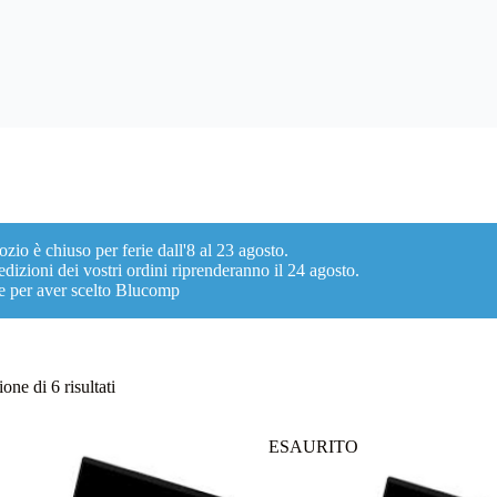
ozio è chiuso per ferie dall'8 al 23 agosto.
dizioni dei vostri ordini riprenderanno il 24 agosto.
e per aver scelto Blucomp
Ordina
one di 6 risultati
in
base
al
ESAURITO
più
recente