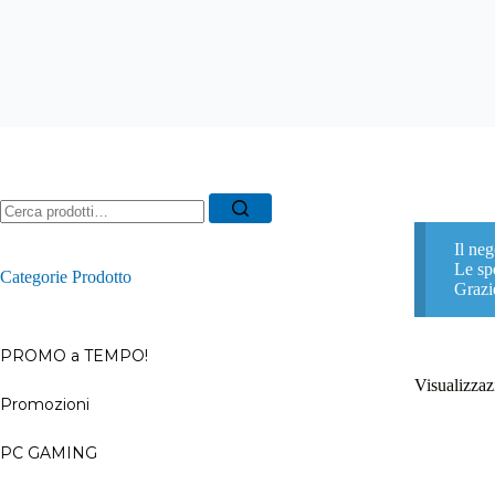
Ricerca
per:
Il neg
Le spe
Categorie Prodotto
Grazi
PROMO a TEMPO!
Visualizzazi
Promozioni
–
PC GAMING