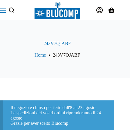
Salta
al
Carrello
contenuto
243V7QJABF
Home
243V7QJABF
Il negozio è chiuso per ferie dall'8 al 23 agosto.
Le spedizioni dei vostri ordini riprenderanno il 24
agosto.
Grazie per aver scelto Blucomp