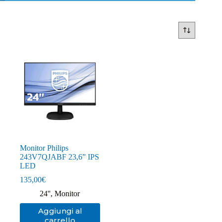
Monitor Philips
243V7QJABF 23,6” IPS
LED
135,00
€
24''
,
Monitor
Aggiungi al
carrello