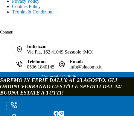
Privacy Policy
Cookies Policy
Termini & Condizioni
Contatti
Indirizzo:
Via Pia, 162 41049 Sassuolo (MO)
Telefono:
Email:
0536 1840145
info@blucomp.it
Copyright © 2026
SAREMO IN FERIE DALL'8 AL 23 AGOSTO, GLI
Blucomp Snc di Padovani Matteo e c.
ORDINI VERRANNO GESTITI E SPEDITI DAL 24!
P.IVA e C.F. 02241070362
BUONA ESTATE A TUTTI!
Via Pia, 162 - 41049 Sassuolo - Modena