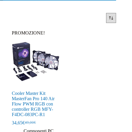
PROMOZIONE!
Cooler Master Kit
MasterFan Pro 140 Air
Flow PWM RGB con
controller RGB MFY-
F4DC-083PC-R1
34,65
€
49,00
€
Il
Il
prezzo
prezzo
Componenti PC
,