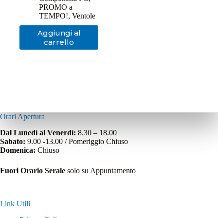
originale
attuale
PROMO a
era:
è:
TEMPO!
,
Ventole
49,00€.
34,65€.
Aggiungi al
carrello
Orari Apertura
Dal Lunedì al Venerdì:
8.30 – 18.00
Sabato:
9.00 -13.00 / Pomeriggio Chiuso
Domenica:
Chiuso
Fuori Orario Serale
solo su Appuntamento
Link Utili