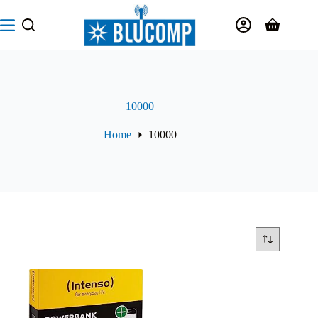
Salta
al
Carrello
contenuto
10000
Home
10000