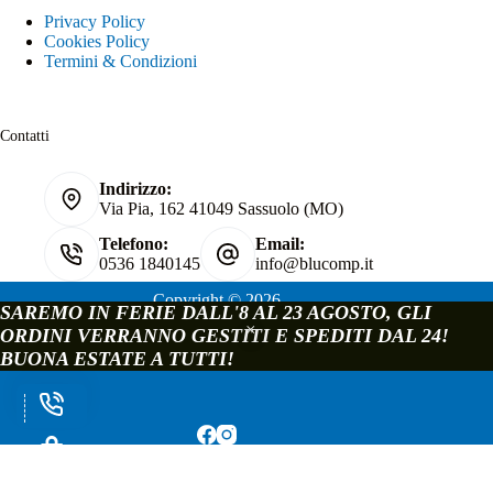
Privacy Policy
Cookies Policy
Termini & Condizioni
Contatti
Indirizzo:
Via Pia, 162 41049 Sassuolo (MO)
Telefono:
Email:
0536 1840145
info@blucomp.it
Copyright © 2026
SAREMO IN FERIE DALL'8 AL 23 AGOSTO, GLI
Blucomp Snc di Padovani Matteo e c.
ORDINI VERRANNO GESTITI E SPEDITI DAL 24!
P.IVA e C.F. 02241070362
BUONA ESTATE A TUTTI!
Via Pia, 162 - 41049 Sassuolo - Modena