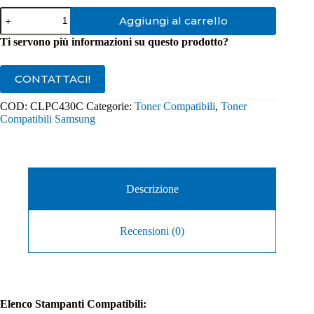
Toner
Aggiungi al carrello
Compatibile
Samsung
Ti servono più informazioni su questo prodotto?
CLP
C430
Ciano
CONTATTACI!
K404S
quantità
COD:
CLPC430C
Categorie:
Toner Compatibili
,
Toner
Compatibili Samsung
Descrizione
Recensioni (0)
Elenco Stampanti Compatibili: