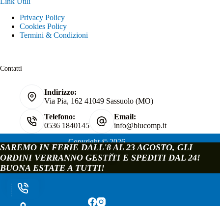
Link Utili
Privacy Policy
Cookies Policy
Termini & Condizioni
Contatti
Indirizzo:
Via Pia, 162 41049 Sassuolo (MO)
Telefono:
Email:
0536 1840145
info@blucomp.it
Copyright © 2026
SAREMO IN FERIE DALL'8 AL 23 AGOSTO, GLI
Blucomp Snc di Padovani Matteo e c.
ORDINI VERRANNO GESTITI E SPEDITI DAL 24!
P.IVA e C.F. 02241070362
BUONA ESTATE A TUTTI!
Via Pia, 162 - 41049 Sassuolo - Modena