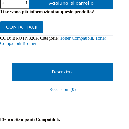
Aggiungi al carrello
Compatibile
Brother
Ti servono più informazioni su questo prodotto?
TN326K
/
TN320K
CONTATTACI!
Nero
quantità
COD:
BROTN326K
Categorie:
Toner Compatibili
,
Toner
Compatibili Brother
Descrizione
Recensioni (0)
Elenco Stampanti Compatibili: