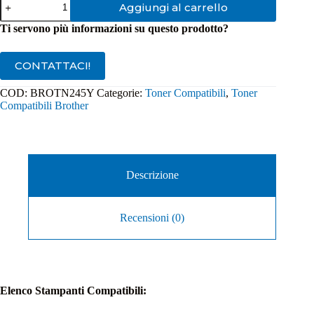
Aggiungi al carrello
Compatibile
Brother
Ti servono più informazioni su questo prodotto?
TN245Y
Giallo
quantità
CONTATTACI!
COD:
BROTN245Y
Categorie:
Toner Compatibili
,
Toner
Compatibili Brother
Descrizione
Recensioni (0)
Elenco Stampanti Compatibili: