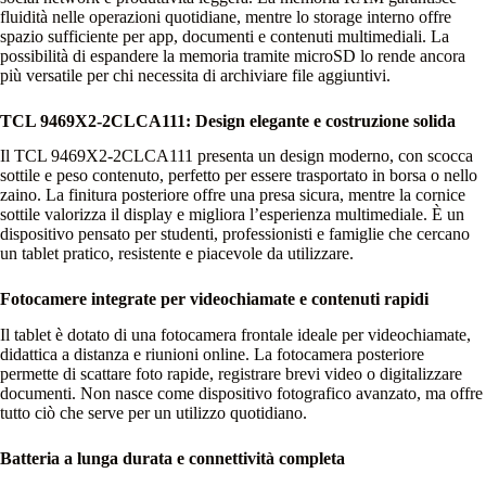
fluidità nelle operazioni quotidiane, mentre lo storage interno offre
spazio sufficiente per app, documenti e contenuti multimediali. La
possibilità di espandere la memoria tramite microSD lo rende ancora
più versatile per chi necessita di archiviare file aggiuntivi.
TCL 9469X2‑2CLCA111: Design elegante e costruzione solida
Il TCL 9469X2‑2CLCA111 presenta un design moderno, con scocca
sottile e peso contenuto, perfetto per essere trasportato in borsa o nello
zaino. La finitura posteriore offre una presa sicura, mentre la cornice
sottile valorizza il display e migliora l’esperienza multimediale. È un
dispositivo pensato per studenti, professionisti e famiglie che cercano
un tablet pratico, resistente e piacevole da utilizzare.
Fotocamere integrate per videochiamate e contenuti rapidi
Il tablet è dotato di una fotocamera frontale ideale per videochiamate,
didattica a distanza e riunioni online. La fotocamera posteriore
permette di scattare foto rapide, registrare brevi video o digitalizzare
documenti. Non nasce come dispositivo fotografico avanzato, ma offre
tutto ciò che serve per un utilizzo quotidiano.
Batteria a lunga durata e connettività completa