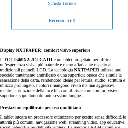
Scheda Tecnica
Recensioni (0)
Display NXTPAPER: comfort visivo superiore
Il
TCL 9469X2‑2CLCA111
è un tablet progettato per offrire
un’esperienza visiva più naturale e meno affaticante rispetto ai
tradizionali pannelli LCD. La tecnologia
NXTPAPER
utilizza uno
speciale trattamento antiriflesso e una superficie opaca che simula la
sensazione della carta, rendendolo ideale per lettura, studio, scrittura e
utilizzo prolungato. I colori rimangono vividi ma mai aggressivi,
mentre la riduzione della luce blu contribuisce a un comfort visivo
superiore, soprattutto durante sessioni lunghe.
Prestazioni equilibrate per uso quotidiano
Il tablet integra un processore ottimizzato per gestire senza difficoltà le
attività più comuni: navigazione web, streaming video, app educative,
social network e produttività leggera. La memoria RAM garantisce