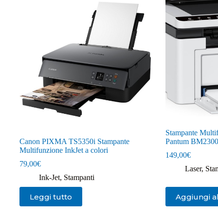
Stampante Multi
Canon PIXMA TS5350i Stampante
Pantum BM230
Multifunzione InkJet a colori
149,00
€
79,00
€
Laser
,
Sta
Ink-Jet
,
Stampanti
Leggi tutto
Aggiungi al