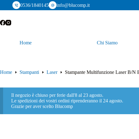
Salta
0536/1840145
info@blucomp.it
al
contenuto
Home
Chi Siamo
Home
Stampanti
Laser
Stampante Multifunzione Laser B/
Il negozio è chiuso per ferie dall'8 al 23 agosto.
Le spedizioni dei vostri ordini riprenderanno il 24 agosto.
Grazie per aver scelto Blucomp