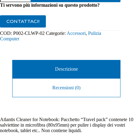
per
4,00€.
1,15€.
Ti servono più informazioni su questo prodotto?
Mobile
-
20
CONTATTACI!
pezzi
P002-
COD:
P002-CLWP-02
Categorie:
Accessori
,
Pulizia
CLWP-
Computer
02
quantità
Descrizione
Recensioni (0)
Atlantis Cleaner for Notebook: Pacchetto “Travel pack” contenete 10
salviettine in microfibra (80x95mm) per pulire i display dei vostri
notebook, tablet etc.. Non contiene liquidi.