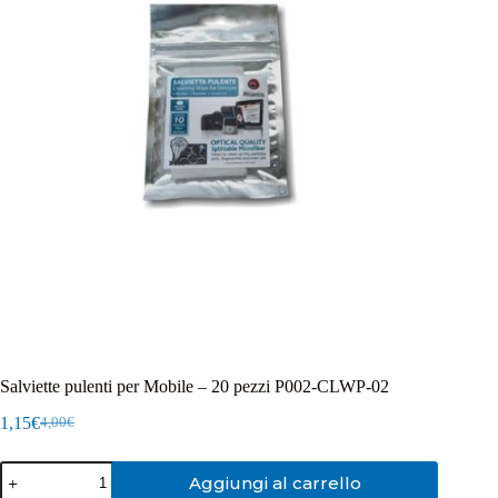
Salviette pulenti per Mobile – 20 pezzi P002-CLWP-02
1,15
€
4,00
€
Il
Il
prezzo
prezzo
Salviette
originale
attuale
Aggiungi al carrello
pulenti
era:
è: