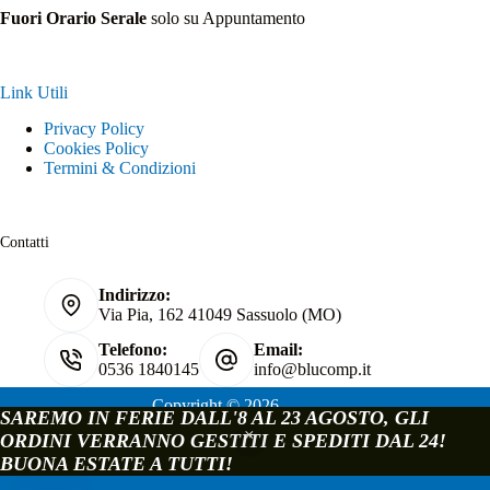
Fuori Orario Serale
solo su Appuntamento
Link Utili
Privacy Policy
Cookies Policy
Termini & Condizioni
Contatti
Indirizzo:
Via Pia, 162 41049 Sassuolo (MO)
Telefono:
Email:
0536 1840145
info@blucomp.it
Copyright © 2026
SAREMO IN FERIE DALL'8 AL 23 AGOSTO, GLI
Blucomp Snc di Padovani Matteo e c.
ORDINI VERRANNO GESTITI E SPEDITI DAL 24!
P.IVA e C.F. 02241070362
BUONA ESTATE A TUTTI!
Via Pia, 162 - 41049 Sassuolo - Modena