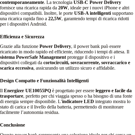
contemporaneamente
. La tecnologia
USB-C Power Delivery
fornisce una ricarica rapida da
20W
, ideale per i nuovi iPhone e altri
dispositivi compatibili. Inoltre, le porte
USB-A intelligenti
supportano
una ricarica rapida fino a
22,5W
, garantendo tempi di ricarica ridotti
per i dispositivi Android.
Efficienza e Sicurezza
Grazie alla funzione
Power Delivery
, il power bank può essere
ricaricato in modo rapido ed efficiente, riducendo i tempi di attesa. Il
sistema PowerSafe Management
protegge il dispositivo e i
dispositivi collegati da
cortocircuiti, sovracorrente, sovraccarico e
scarica eccessiva
, assicurando un utilizzo sicuro e affidabile.
Design Compatto e Funzionalità Intelligenti
Il
Energizer UE10055PQ
è progettato per essere
leggero e facile da
trasportare
, perfetto per chi viaggia spesso o ha bisogno di una fonte
di energia sempre disponibile. L’
indicatore LED
integrato mostra lo
stato di carica e il livello della batteria, permettendo di monitorare
facilmente l’autonomia residua.
Conclusione
Questo power bank rappresenta una soluzione ideale per chi cerca un