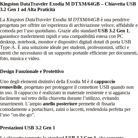
Kingston DataTraveler Exodia M DTXM/64GB – Chiavetta USB
3.2 Gen 1 ad Alta Praticità
La
Kingston DataTraveler Exodia M DTXM/64GB
è una pendrive
progettata per offrire un’esperienza di archiviazione veloce, affidabile e
comoda per l’uso quotidiano. Grazie allo standard
USB 3.2 Gen 1
,
garantisce trasferimenti rapidi e una compatibilità estesa con PC
desktop, notebook, monitor e dispositivi digitali dotati di porta USB
Type‑A. È una soluzione ideale per studenti, professionisti, uffici e
utenti che necessitano di un supporto portatile efficiente per documenti,
foto, musica e video.
Design Funzionale e Protettivo
Uno degli elementi distintivi della Exodia M è il
cappuccio
removibile
, progettato per proteggere il connettore USB quando non
in uso. Il cappuccio è realizzato in materiale resistente e si aggancia
facilmente sul retro della chiavetta durante l’utilizzo, evitando
smarrimenti. L’ampio
anello posteriore
permette di fissarla
comodamente a portachiavi, zaini o laccetti, rendendola perfetta per
l’uso “on‑the‑go”.
Prestazioni USB 3.2 Gen 1
La chiavetta supporta lo standard
USB 3.2 Gen 1
, che consente