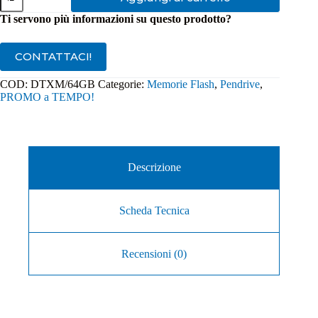
Kingston
USB
Ti servono più informazioni su questo prodotto?
3.2
64GB
DTXM/64GB
CONTATTACI!
quantità
COD:
DTXM/64GB
Categorie:
Memorie Flash
,
Pendrive
,
PROMO a TEMPO!
Descrizione
Scheda Tecnica
Recensioni (0)