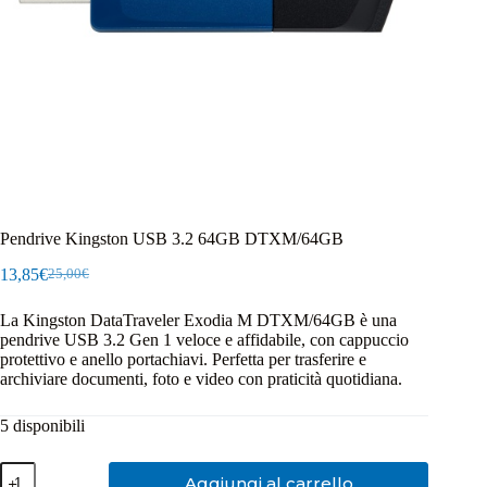
Pendrive Kingston USB 3.2 64GB DTXM/64GB
13,85
€
25,00
€
Il
Il
prezzo
prezzo
La Kingston DataTraveler Exodia M DTXM/64GB è una
originale
attuale
pendrive USB 3.2 Gen 1 veloce e affidabile, con cappuccio
era:
è:
protettivo e anello portachiavi. Perfetta per trasferire e
25,00€.
13,85€.
archiviare documenti, foto e video con praticità quotidiana.
5 disponibili
Pendrive
Aggiungi al carrello