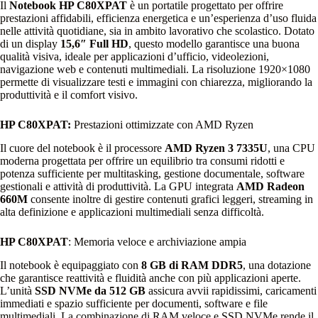
Il
Notebook HP C80XPAT
è un portatile progettato per offrire
prestazioni affidabili, efficienza energetica e un’esperienza d’uso fluida
nelle attività quotidiane, sia in ambito lavorativo che scolastico. Dotato
di un display
15,6″ Full HD
, questo modello garantisce una buona
qualità visiva, ideale per applicazioni d’ufficio, videolezioni,
navigazione web e contenuti multimediali. La risoluzione 1920×1080
permette di visualizzare testi e immagini con chiarezza, migliorando la
produttività e il comfort visivo.
HP C80XPAT:
Prestazioni ottimizzate con AMD Ryzen
Il cuore del notebook è il processore
AMD Ryzen 3 7335U
, una CPU
moderna progettata per offrire un equilibrio tra consumi ridotti e
potenza sufficiente per multitasking, gestione documentale, software
gestionali e attività di produttività. La GPU integrata
AMD Radeon
660M
consente inoltre di gestire contenuti grafici leggeri, streaming in
alta definizione e applicazioni multimediali senza difficoltà.
HP C80XPAT
: Memoria veloce e archiviazione ampia
Il notebook è equipaggiato con
8 GB di RAM DDR5
, una dotazione
che garantisce reattività e fluidità anche con più applicazioni aperte.
L’unità
SSD NVMe da 512 GB
assicura avvii rapidissimi, caricamenti
immediati e spazio sufficiente per documenti, software e file
multimediali. La combinazione di RAM veloce e SSD NVMe rende il