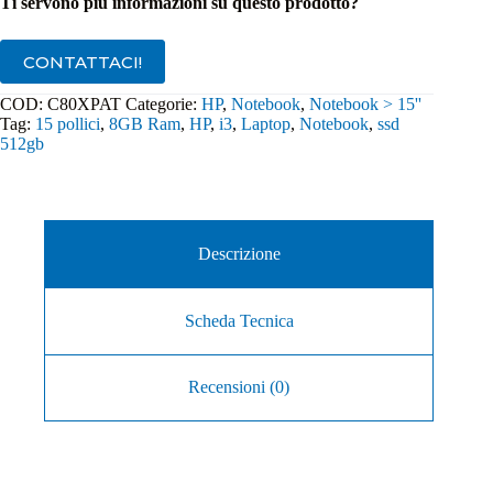
Ti servono più informazioni su questo prodotto?
CONTATTACI!
COD:
C80XPAT
Categorie:
HP
,
Notebook
,
Notebook > 15''
Tag:
15 pollici
,
8GB Ram
,
HP
,
i3
,
Laptop
,
Notebook
,
ssd
512gb
Descrizione
Scheda Tecnica
Recensioni (0)