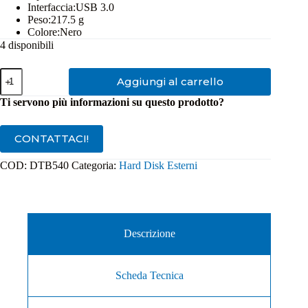
Interfaccia:
USB 3.0
Peso:
217.5 g
Colore:
Nero
4 disponibili
Hard
Aggiungi al carrello
Disk
Esterno
Ti servono più informazioni su questo prodotto?
USB
3.0
Toshiba
CONTATTACI!
4TB
DTB540
COD:
DTB540
Categoria:
Hard Disk Esterni
quantità
Descrizione
Scheda Tecnica