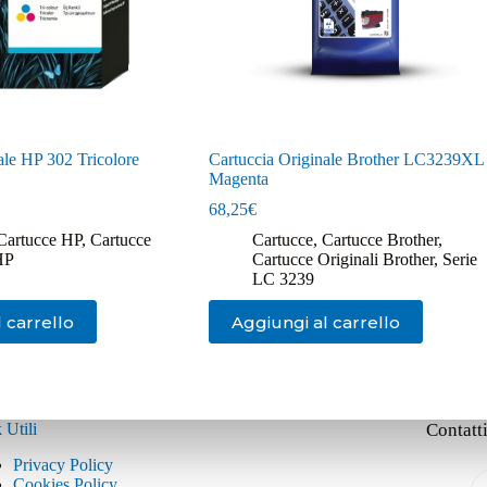
ale HP 302 Tricolore
Cartuccia Originale Brother LC3239XL
Magenta
68,25
€
Cartucce HP
,
Cartucce
Cartucce
,
Cartucce Brother
,
HP
Cartucce Originali Brother
,
Serie
LC 3239
 carrello
Aggiungi al carrello
 Utili
Contatt
Privacy Policy
Cookies Policy