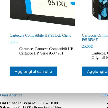
Cartuccia Compatibile HP 951XL Ciano
Cartuccia Origin
F6U65AE
8,00
€
25,00
€
Cartucce
,
Cartucce Compatibili HP
,
Cartucce HP
,
Serie 950 / 951
Cartucce
,
Originali 
Aggiungi al carrello
Aggiungi al
Orari Apertura
Link
Dal Lunedì al Venerdì:
8.30 – 18.00
Sabato:
9.00 -13.00 / Pomeriggio Chiuso