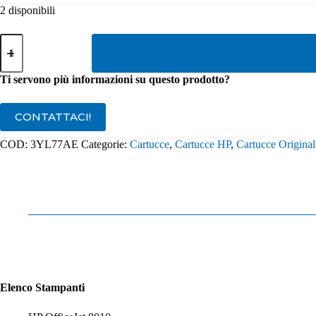
2 disponibili
Cartuccia
Originale
HP
912
Ti servono più informazioni su questo prodotto?
Ciano
3YL77AE
quantità
CONTATTACI!
COD:
3YL77AE
Categorie:
Cartucce
,
Cartucce HP
,
Cartucce Original
Elenco Stampanti