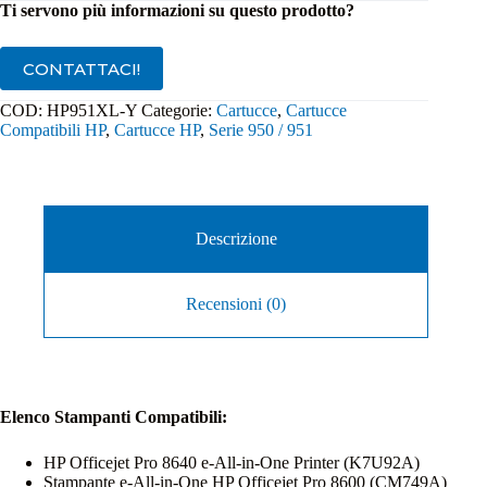
HP
Ti servono più informazioni su questo prodotto?
951XL
Giallo
quantità
CONTATTACI!
COD:
HP951XL-Y
Categorie:
Cartucce
,
Cartucce
Compatibili HP
,
Cartucce HP
,
Serie 950 / 951
Descrizione
Recensioni (0)
Elenco Stampanti Compatibili:
HP Officejet Pro 8640 e-All-in-One Printer (K7U92A)
Stampante e-All-in-One HP Officejet Pro 8600 (CM749A)