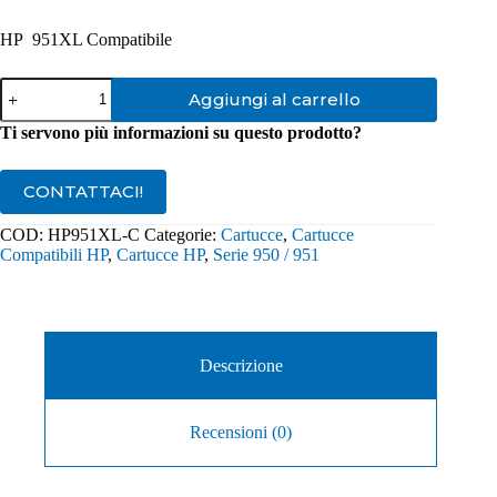
HP 951XL Compatibile
Cartuccia
Aggiungi al carrello
Compatibile
HP
Ti servono più informazioni su questo prodotto?
951XL
Ciano
quantità
CONTATTACI!
COD:
HP951XL-C
Categorie:
Cartucce
,
Cartucce
Compatibili HP
,
Cartucce HP
,
Serie 950 / 951
Descrizione
Recensioni (0)