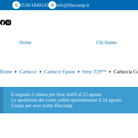
Salta
0536/1840145
info@blucomp.it
al
contenuto
Home
Chi Siamo
Home
Cartucce
Cartucce Epson
Serie T29**
Cartuccia C
Il negozio è chiuso per ferie dall'8 al 23 agosto.
Le spedizioni dei vostri ordini riprenderanno il 24 agosto.
Grazie per aver scelto Blucomp