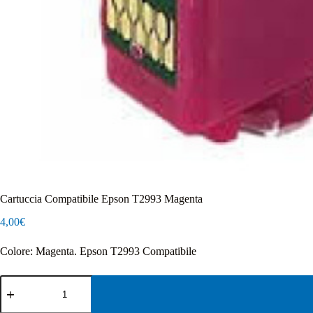
Cartuccia Compatibile Epson T2993 Magenta
4,00
€
Colore: Magenta. Epson T2993 Compatibile
Cartuccia
Compatibile
Epson