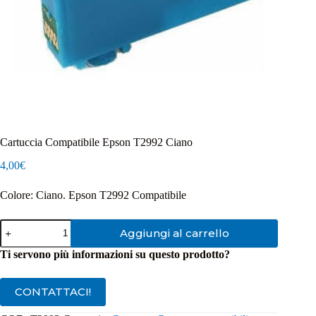
Cartuccia Compatibile Epson T2992 Ciano
4,00
€
Colore: Ciano. Epson T2992 Compatibile
Cartuccia
Aggiungi al carrello
Compatibile
Epson
Ti servono più informazioni su questo prodotto?
T2992
Ciano
quantità
CONTATTACI!