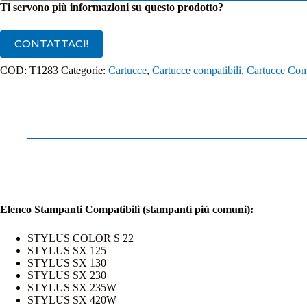
T1283
Ti servono più informazioni su questo prodotto?
Magenta
quantità
CONTATTACI!
COD:
T1283
Categorie:
Cartucce
,
Cartucce compatibili
,
Cartucce Com
Elenco Stampanti Compatibili (stampanti più comuni):
STYLUS COLOR S 22
STYLUS SX 125
STYLUS SX 130
STYLUS SX 230
STYLUS SX 235W
STYLUS SX 420W