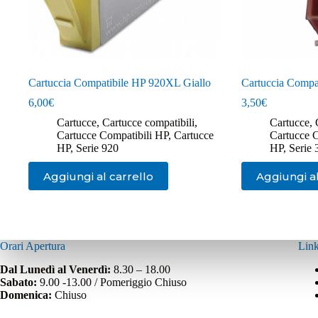
Cartuccia Compatibile HP 920XL Giallo
Cartuccia Compa
6,00
€
3,50
€
Cartucce
,
Cartucce compatibili
,
Cartucce
,
Cartucce Compatibili HP
,
Cartucce
Cartucce 
HP
,
Serie 920
HP
,
Serie 
Aggiungi al carrello
Aggiungi al
Orari Apertura
Link
Dal Lunedì al Venerdì:
8.30 – 18.00
Sabato:
9.00 -13.00 / Pomeriggio Chiuso
Domenica:
Chiuso