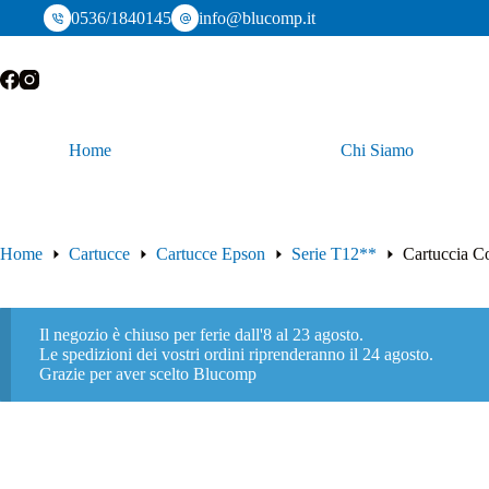
Salta
0536/1840145
info@blucomp.it
al
contenuto
Home
Chi Siamo
Home
Cartucce
Cartucce Epson
Serie T12**
Cartuccia C
Il negozio è chiuso per ferie dall'8 al 23 agosto.
Le spedizioni dei vostri ordini riprenderanno il 24 agosto.
Grazie per aver scelto Blucomp