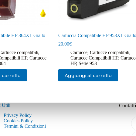
tibile HP 364XL Giallo
Cartuccia Compatibile HP 953XL Giall
20,00
€
Cartucce compatibili
,
Cartucce
,
Cartucce compatibili
,
Compatibili HP
,
Cartucce
Cartucce Compatibili HP
,
Cartucc
364
HP
,
Serie 953
 carrello
Aggiungi al carrello
 Utili
Contatt
Privacy Policy
Cookies Policy
Termini & Condizioni