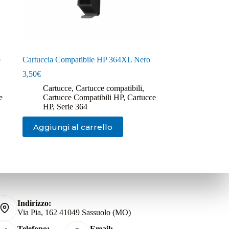
o
Cartuccia Compatibile HP 364XL Nero
3,50
€
Cartucce
,
Cartucce compatibili
,
e
Cartucce Compatibili HP
,
Cartucce
HP
,
Serie 364
Aggiungi al carrello
i
Indirizzo:
Via Pia, 162 41049 Sassuolo (MO)
Telefono:
Email: