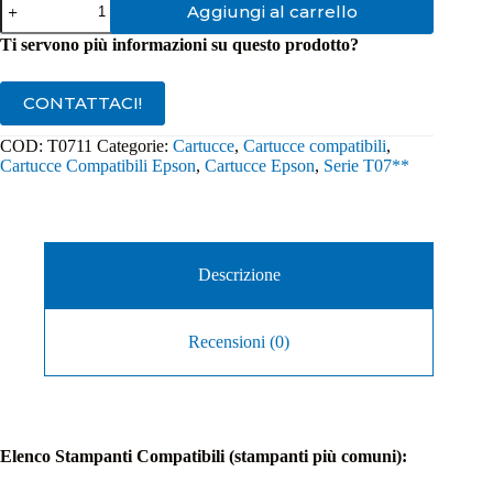
Aggiungi al carrello
Compatibile
Epson
Ti servono più informazioni su questo prodotto?
T0711
Nero
quantità
CONTATTACI!
COD:
T0711
Categorie:
Cartucce
,
Cartucce compatibili
,
Cartucce Compatibili Epson
,
Cartucce Epson
,
Serie T07**
Descrizione
Recensioni (0)
Elenco Stampanti Compatibili (stampanti più comuni):