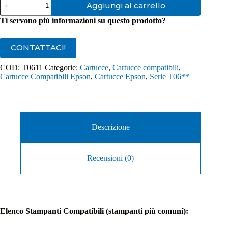
Aggiungi al carrello
Compatibile
Epson
Ti servono più informazioni su questo prodotto?
T0611
Nero
quantità
CONTATTACI!
COD:
T0611
Categorie:
Cartucce
,
Cartucce compatibili
,
Cartucce Compatibili Epson
,
Cartucce Epson
,
Serie T06**
Descrizione
Recensioni (0)
Elenco Stampanti Compatibili (stampanti più comuni):