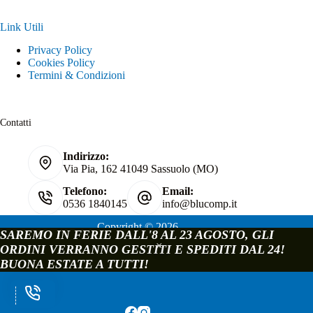
Link Utili
Privacy Policy
Cookies Policy
Termini & Condizioni
Contatti
Indirizzo:
Via Pia, 162 41049 Sassuolo (MO)
Telefono:
Email:
0536 1840145
info@blucomp.it
Copyright © 2026
SAREMO IN FERIE DALL'8 AL 23 AGOSTO, GLI
Blucomp Snc di Padovani Matteo e c.
ORDINI VERRANNO GESTITI E SPEDITI DAL 24!
P.IVA e C.F. 02241070362
BUONA ESTATE A TUTTI!
Via Pia, 162 - 41049 Sassuolo - Modena