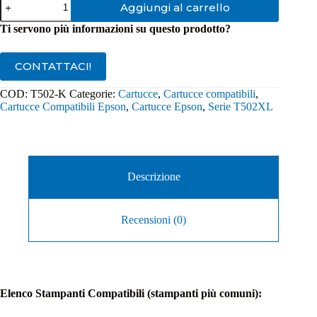
Aggiungi al carrello
Compatibile
Epson
Ti servono più informazioni su questo prodotto?
502XL
Nero
quantità
CONTATTACI!
COD:
T502-K
Categorie:
Cartucce
,
Cartucce compatibili
,
Cartucce Compatibili Epson
,
Cartucce Epson
,
Serie T502XL
Descrizione
Recensioni (0)
Elenco Stampanti Compatibili (stampanti più comuni):