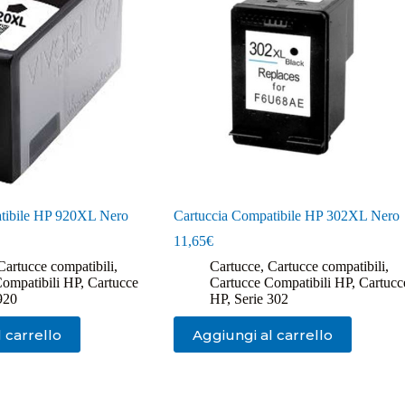
tibile HP 920XL Nero
Cartuccia Compatibile HP 302XL Nero
11,65
€
Cartucce compatibili
,
Cartucce
,
Cartucce compatibili
,
Compatibili HP
,
Cartucce
Cartucce Compatibili HP
,
Cartucc
920
HP
,
Serie 302
 carrello
Aggiungi al carrello