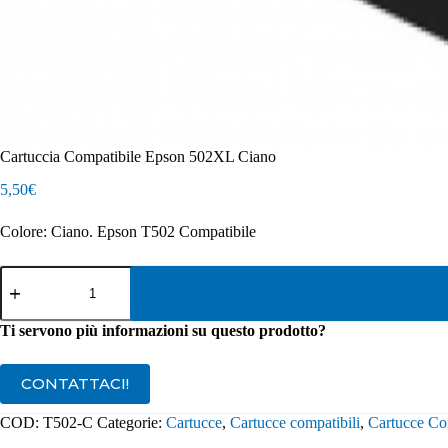
Cartuccia Compatibile Epson 502XL Ciano
5,50
€
Colore: Ciano. Epson T502 Compatibile
Cartuccia
Compatibile
Epson
502XL
Ti servono più informazioni su questo prodotto?
Ciano
quantità
CONTATTACI!
COD:
T502-C
Categorie:
Cartucce
,
Cartucce compatibili
,
Cartucce Co