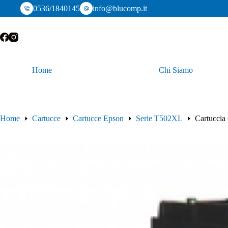
Salta
0536/1840145
info@blucomp.it
al
contenuto
Home
Chi Siamo
Home
Cartucce
Cartucce Epson
Serie T502XL
Cartuccia