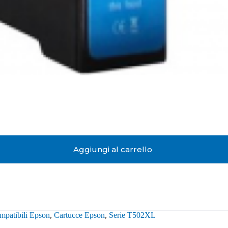
Aggiungi al carrello
mpatibili Epson
,
Cartucce Epson
,
Serie T502XL