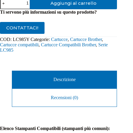
Aggiungi al carrello
Compatibile
Brother
Ti servono più informazioni su questo prodotto?
LC985
Giallo
quantità
CONTATTACI!
COD:
LC985Y
Categorie:
Cartucce
,
Cartucce Brother
,
Cartucce compatibili
,
Cartucce Compatibili Brother
,
Serie
LC985
Descrizione
Recensioni (0)
Elenco Stampanti Compatibili (stampanti più comuni):