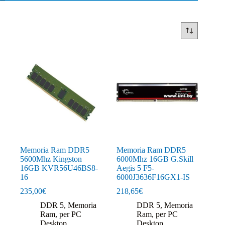
Memoria Ram DDR5
Memoria Ram DDR5
5600Mhz Kingston
6000Mhz 16GB G.Skill
16GB KVR56U46BS8-
Aegis 5 F5-
16
6000J3636F16GX1-IS
235,00
€
218,65
€
DDR 5
,
Memoria
DDR 5
,
Memoria
Ram
,
per PC
Ram
,
per PC
Desktop
Desktop