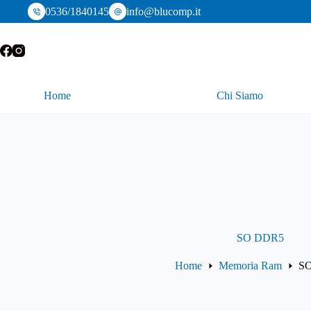
Salta
0536/1840145
info@blucomp.it
al
contenuto
Home
Chi Siamo
SO DDR5
Home
Memoria Ram
S