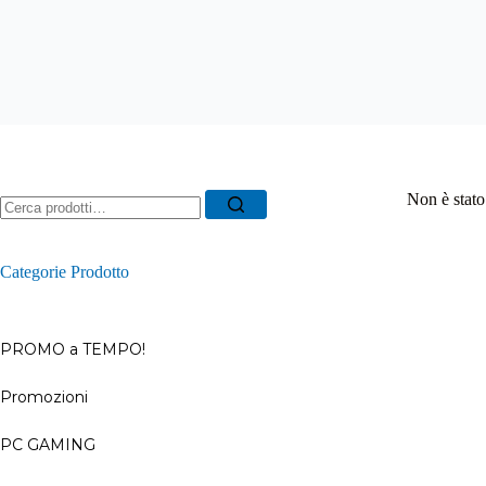
Ricerca
Non è stato
per:
Categorie Prodotto
PROMO a TEMPO!
Promozioni
–
PC GAMING